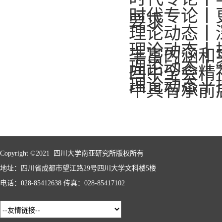
时代专论丨
要求
理论动态丨
理论动态丨
丰富内涵和
理论动态丨
四中全会精
理论动态丨
中具有承前
Copyright ©2021 四川大学南亚研究所版权所有
地址：四川省成都市望江路29号四川大学文科楼5楼
电话：028-85412638 传真：028-85417102