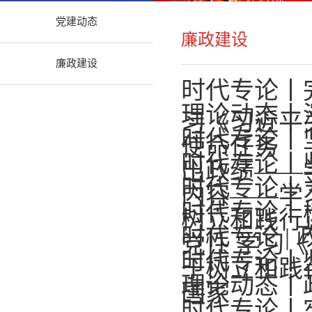
党建动态
廉政建设
廉政建设
时代专论丨
理论动态丨
习《习近平关
时代专论丨
使命任务
时代专论丨
出政绩——
时代专论丨
内容——学习
时代专论丨
树立和践行
时代专论 |
党性 学习《
时代专论丨
于树立和践
理论动态丨
国家
时代专论丨